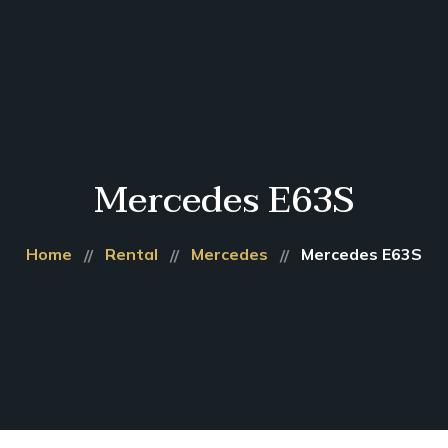
Pour Commande:
+18136660750
Accueil
Nos
Voitures
Actualités
À
Mercedes E63S
Propos
Contact
Home
Rental
Mercedes
Mercedes E63S
Français