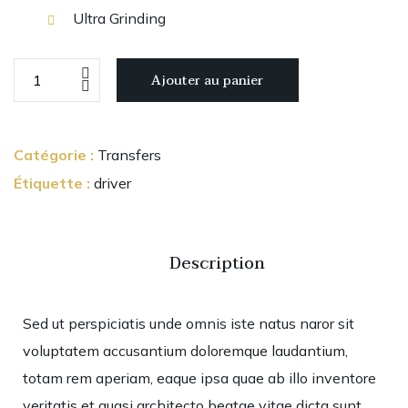
Ultra Grinding
Ajouter au panier
Catégorie :
Transfers
Étiquette :
driver
Description
Sed ut perspiciatis unde omnis iste natus naror sit
voluptatem accusantium doloremque laudantium,
totam rem aperiam, eaque ipsa quae ab illo inventore
veritatis et quasi architecto beatae vitae dicta sunt